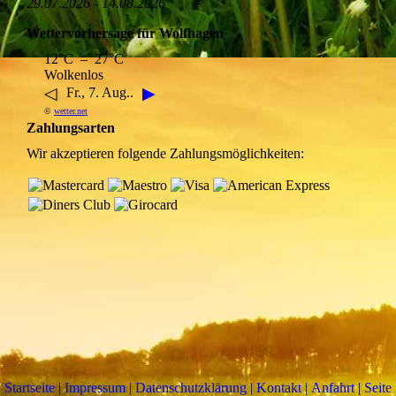
29.07.2026 - 14.08.2026
Wettervorhersage für Wolfhagen
12°C – 27°C
Wolkenlos
◁
▶
Fr., 7. Aug..
©
wetter.net
Zahlungsarten
Wir akzeptieren folgende Zahlungsmöglichkeiten:
Startseite
|
Impressum
|
Datenschutzklärung
|
Kontakt
|
Anfahrt
|
Seite