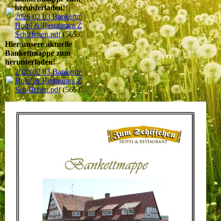
herunterladen!
2026 02 03 Bankettmappe
Hotel & Restaurant Zum
Schiffchen.pdf
(565.08KB)
Hier unsere aktuelle
Bankettmappe zum
herunterladen!
2026 02 03 Bankettmappe
Hotel & Restaurant Zum
Schiffchen.pdf
(565.08KB)