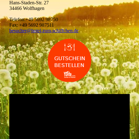
Hans-Staden-Str. 27
34466 Wolfhagen
Telefon:+49 5692 98750
Fax: +49 5692 987511
besucher@hotel-zum-schiffchen.de