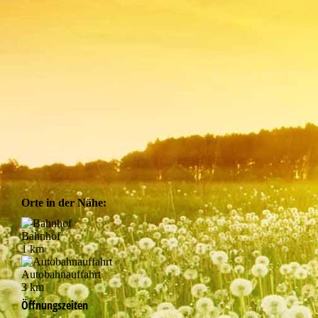
Orte in der Nähe:
Bahnhof
1 km
Autobahnauffahrt
3 km
Öffnungszeiten