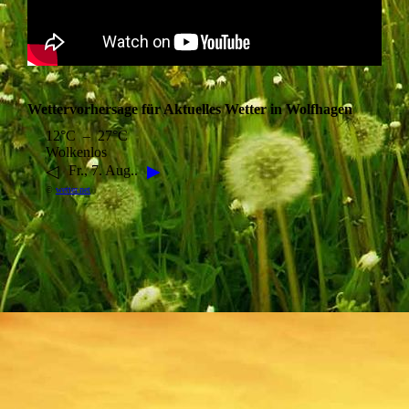
Wettervorhersage für Aktuelles Wetter in Wolfhagen
12°C – 27°C
Wolkenlos
◁
▶
Fr., 7. Aug..
©
wetter.net